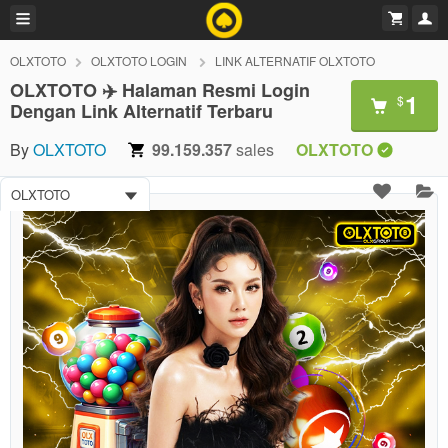
OLXTOTO
OLXTOTO LOGIN
LINK ALTERNATIF OLXTOTO
OLXTOTO ✈️ Halaman Resmi Login
1
$
Dengan Link Alternatif Terbaru
By
OLXTOTO
99.159.357
sales
OLXTOTO
OLXTOTO