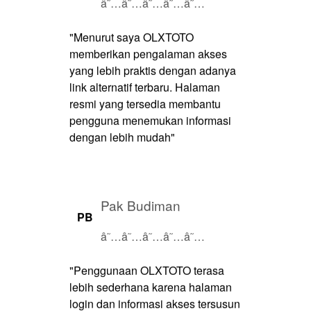
â˜…â˜…â˜…â˜…â˜…
"Menurut saya OLXTOTO
memberikan pengalaman akses
yang lebih praktis dengan adanya
link alternatif terbaru. Halaman
resmi yang tersedia membantu
pengguna menemukan informasi
dengan lebih mudah"
Pak Budiman
PB
â˜…â˜…â˜…â˜…â˜…
"Penggunaan OLXTOTO terasa
lebih sederhana karena halaman
login dan informasi akses tersusun