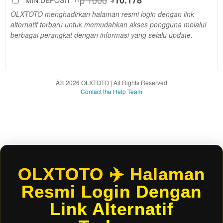
p 1000
10.178
MIN DEPOSIT
one
OLXTOTO menghadirkan halaman resmi login dengan link
client, in
alternatif terbaru untuk memudahkan akses pengguna melalui
a single
berbagai perangkat dengan informasi yang selalu update.
end
product
Price is in US dollars and excludes tax and handling fees
which
end
users
Â© 2026 OLXTOTO | All Rights Reserved
Contact the Help Team
are not
charged
for. The
total
price
includes
the item
price
OLXTOTO ✈️ Halaman
and a
Resmi Login Dengan
buyer
fee.
Link Alternatif
View