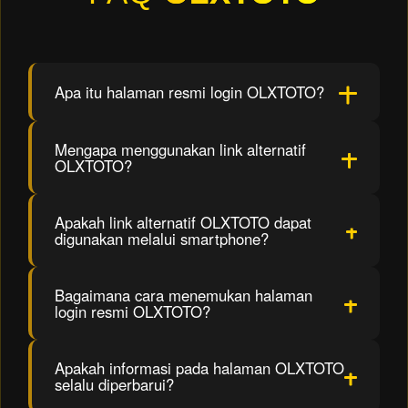
Apa itu halaman resmi login OLXTOTO?
Mengapa menggunakan link alternatif
OLXTOTO?
Apakah link alternatif OLXTOTO dapat
digunakan melalui smartphone?
Bagaimana cara menemukan halaman
login resmi OLXTOTO?
Apakah informasi pada halaman OLXTOTO
selalu diperbarui?