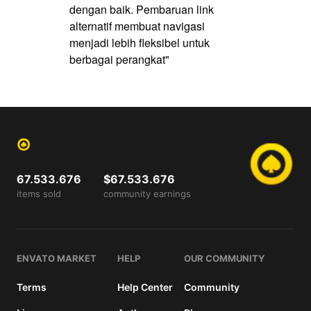
dengan baik. Pembaruan link
alternatif membuat navigasi
menjadi lebih fleksibel untuk
berbagai perangkat"
67.533.676
$67.533.676
items sold
community earnings
ENVATO MARKET
HELP
OUR COMMUNITY
Terms
Help Center
Community