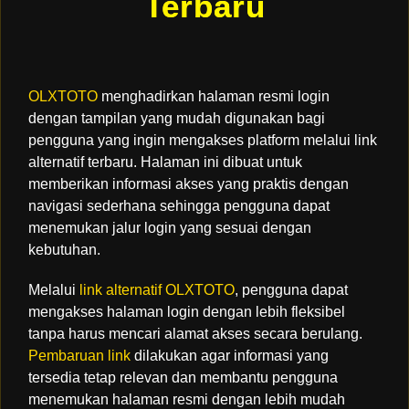
Terbaru
license
details
OLXTOTO
menghadirkan halaman resmi login
dengan tampilan yang mudah digunakan bagi
pengguna yang ingin mengakses platform melalui link
alternatif terbaru. Halaman ini dibuat untuk
memberikan informasi akses yang praktis dengan
navigasi sederhana sehingga pengguna dapat
menemukan jalur login yang sesuai dengan
kebutuhan.
Melalui
link alternatif OLXTOTO
, pengguna dapat
mengakses halaman login dengan lebih fleksibel
tanpa harus mencari alamat akses secara berulang.
Pembaruan link
dilakukan agar informasi yang
tersedia tetap relevan dan membantu pengguna
menemukan halaman resmi dengan lebih mudah